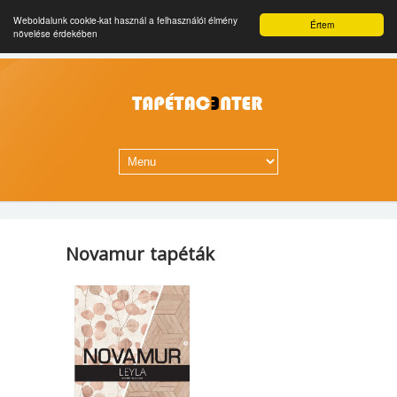
Weboldalunk cookie-kat használ a felhasználói élmény
Értem
növelése érdekében
Novamur tapéták